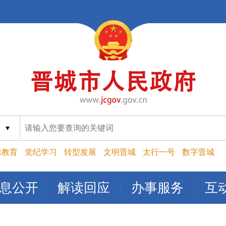
索
示教育
党纪学习
转型发展
文明晋城
太行一号
数字晋城
息公开
解读回应
办事服务
互