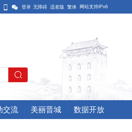
网站支持IPv6
登录
无障碍
适老版
繁体
动交流
美丽晋城
数据开放