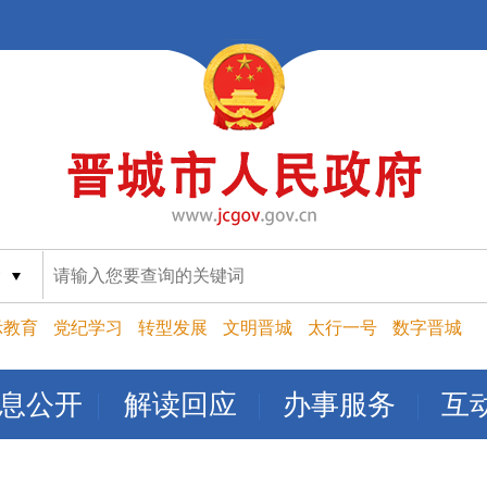
索
示教育
党纪学习
转型发展
文明晋城
太行一号
数字晋城
息公开
解读回应
办事服务
互