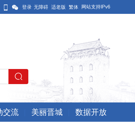
网站支持IPv6
登录
无障碍
适老版
繁体
动交流
美丽晋城
数据开放