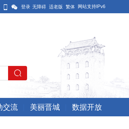
网站支持IPv6
登录
无障碍
适老版
繁体
动交流
美丽晋城
数据开放