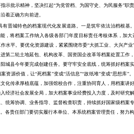
指示批示精神，坚决扛起“为党管档、为国守史、为民服务”职
终沿着正确方向前进。
具有晋城特色的档案现代化发展道路。一是筑牢依法治档根基。
效能，将档案工作纳入各级各部门年度目标责任考核体系，加大
作水平。要优化资源建设，紧紧围绕市委“大抓工业、大兴产业”
跟进第二轮土地延包、机构改革、国资国企改革等档案处置工作
，阳城县今年要完成创建任务。要守牢安全底线，统筹抓好档案
资源价值，让“死档案”变成“活信息”“故纸堆”变成“思想库
焦文化传承厚植底蕴，加强馆校合作，注重协同育人，用档案讲
纳入经济社会发展全局，加大档案事业经费投入力度，及时研究
总、统筹协调、业务指导、监督检查职责，持续抓好国家级档案
军。各责任部门要切实履行本单位、本系统档案管理责任，努力