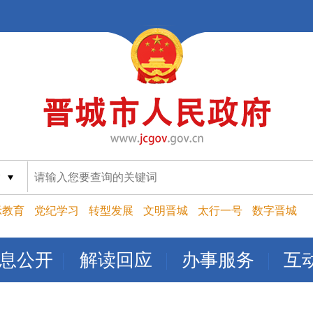
索
示教育
党纪学习
转型发展
文明晋城
太行一号
数字晋城
息公开
解读回应
办事服务
互